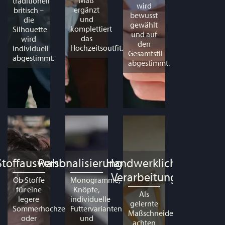
Maß
traditionell
wird
ergänzt
britisch –
bewusst
und
die
gewählt
komplettiert
Silhouette
und auf
das
wird
den
Hochzeitsoutfit.
individuell
Gesamtstil
abgestimmt.
abgestimmt.
Stoffauswahl
Personalisierungen
Handwerkliche
Verarbeitung
Ob Stoffe
Monogramme,
für eine
Knöpfe,
Als
legere
individuelle
gelernte
Sommerhochzeit
Futtervarianten
Maßschneider
oder
und
achten