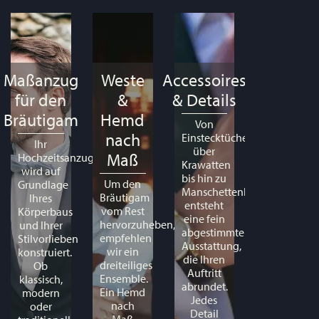
Maßanzug
Weste
Accessoires
für den
&
& Details
Bräutigam
Hemd
Von
nach
Einstecktüchern
Ihr
über
Maß
Hochzeitsanzug
Krawatten
wird auf
bis hin zu
Um den
Grundlage
Manschettenknöpfen
Bräutigam
Ihres
entsteht
vom Rest
Körperbaus
eine fein
hervorzuheben,
und Ihrer
abgestimmte
empfehlen
Stilvorlieben
Ausstattung,
wir ein
konstruiert.
die Ihren
dreiteiliges
Ob
Auftritt
Ensemble.
klassisch,
abrundet.
Ein Hemd
modern
Jedes
nach
oder
Detail