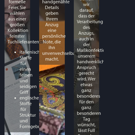
formelle
handgenähte
wir
Feier. Sie
Details
darauf,
wählen
geben
dass der
aus einer
Ihrem
Verarbeitung
großen
Anzug
des
Kollektion
eine
Anzugs,
feinster
persönliche
auch in
Tuchlieferanten:
Note, die
der
ihn
Maßkonfektion,
italienische
unverwechselbar
unserem
Stoffe
macht.
handwerklichen
für
Anspruch
einen
gerecht
feinen
wird. Wer
und
etwas
seidigen
ganz
Griff
besonderes
englische
für den
Stoffe
ganz
für
besonderen
Struktur
Tag
und
wünscht,
Formgebung
lässt Full