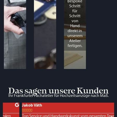
Bespoke
Schritt
für
Schritt
von
Hand
direkt in
unserem
Atelier
fertigen.
Das sagen unsere Kunden
Ihr Frankfurter Fachatelier für Hochzeitsanzüge nach Maß.
Jakob Väth





Top Service und Handwerkskunst vom gesamten Team rund um